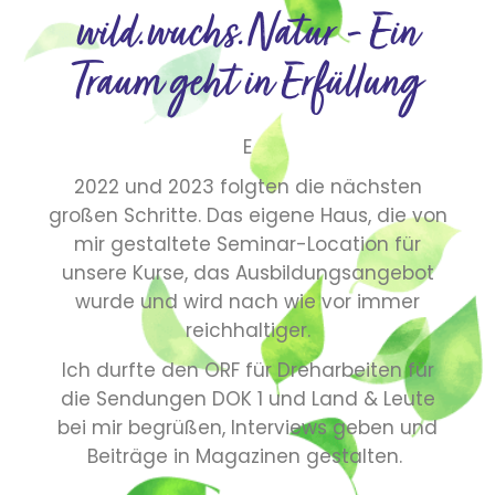
wild.wuchs.Natur - Ein
Traum geht in Erfüllung
E
2022 und 2023 folgten die nächsten
großen Schritte. Das eigene Haus, die von
mir gestaltete Seminar-Location für
unsere Kurse, das Ausbildungsangebot
wurde und wird nach wie vor immer
reichhaltiger.
Ich durfte den ORF für Dreharbeiten für
die Sendungen DOK 1 und Land & Leute
bei mir begrüßen, Interviews geben und
Beiträge in Magazinen gestalten.