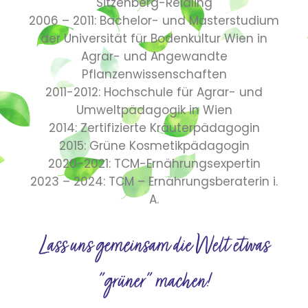
Sitzenberg-Reidling
2006 – 2011: Bachelor- und Masterstudium
der Universität für Bodenkultur Wien in
Agrar- und Angewandte
Pflanzenwissenschaften
2011-2012: Hochschule für Agrar- und
Umweltpädagogik in Wien
2014: Zertifizierte Kräuterpädagogin
2015: Grüne Kosmetikpädagogin
2020-2021: TCM-Ernährungsexpertin
2023 – 2024: TCM – Ernährungsberaterin i.
A.
Lass uns gemeinsam die Welt etwas
"grüner" machen!