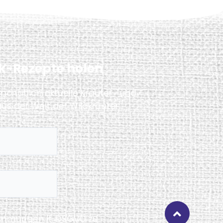
k-Rezepte holen
 monatlich aktuelle Kräuter- und
us der Welt der Wildkräuter.
timmungen
lt. DSGVO zu.