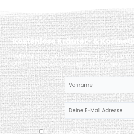
Kostenlose Kräuter- & Kosmeti
Melde dich für die Kräuterpost an und erhalte
DIY-Kosmetik-Rezepte, Tipps und Neuigkeiten a
Ich stimme den
Datenschutzbes